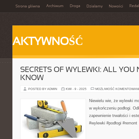
Archiwum
Droga
Reda
Strona główna
Działamy
Nowości
AKTYWNOŚĆ
SECRETS OF WYLEWKI: ALL YOU 
KNOW
POSTED BY ADMIN
KWI - 9 - 2025
MOŻLIWOŚĆ KOMENTOWAN
Niewielu wie, że wylewki m
w wykończeniu podłogi. Odk
zapewnienie trwałości i est
#wylewki #podłogi #remont