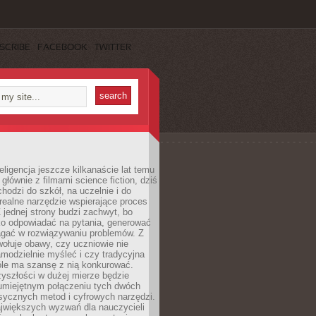
SCRIBE
FACEBOOK
TWITTER
eligencja jeszcze kilkanaście lat temu
 głównie z filmami science fiction, dziś
hodzi do szkół, na uczelnie i do
ealne narzędzie wspierające proces
 jednej strony budzi zachwyt, bo
ko odpowiadać na pytania, generować
magać w rozwiązywaniu problemów. Z
wołuje obawy, czy uczniowie nie
modzielnie myśleć i czy tradycyjna
óle ma szansę z nią konkurować.
yszłości w dużej mierze będzie
 umiejętnym połączeniu tych dwóch
sycznych metod i cyfrowych narzędzi.
jwiększych wyzwań dla nauczycieli