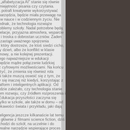
„alfabetyzacja AI” stanie się równie
umiejętność pisania czy czytania.
 potrafi kreatywnie wykorzystywać
 narzędzia, będzie miała przewagę na
 w nauce i w codziennym życiu. Nie
ednak, że technologia rozwiąże
roblemy szkoły. Nadal potrzebne będą
elacje, przyjazna atmosfera, wsparcie
i troska o dobrostan uczniów. Żaden
 zastąpi uważnego spojrzenia
 który dostrzeże, że ktoś siedzi cicho,
 dzień, albo że konflikt w klasie
wy, a nie kolejnej prezentacji.
ego najważniejsze w edukacji
będzie mądre połączenie ludzkiej
 z cyfrowymi możliwościami. Na końcu
yć, że zmienia się również rola
i także muszą oswoić się z tym, że
 się inaczej niż kiedyś, korzystając z
tform i inteligentnych aplikacji. Od
dzie zależało, czy technologia stanie
em rozwoju, czy źródłem rozproszenia i
Edukacja przyszłości zaczyna się
ylko w szkole, ale także w domu – od
kawości świata i przykładu, jaki dają
eligencja jeszcze kilkanaście lat temu
 głównie z filmami science fiction, dziś
hodzi do szkół, na uczelnie i do
ealne narzędzie wspierające proces