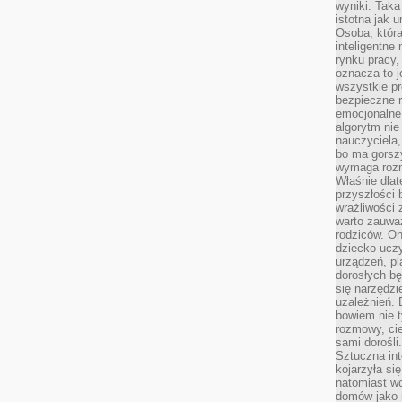
wyniki. Taka 
istotna jak 
Osoba, która
inteligentne
rynku pracy,
oznacza to j
wszystkie p
bezpieczne r
emocjonalne 
algorytm nie
nauczyciela,
bo ma gorszy
wymaga rozmo
Właśnie dlat
przyszłości 
wrażliwości
warto zauważ
rodziców. On
dziecko uczy
urządzeń, pla
dorosłych bę
się narzędzi
uzależnień. 
bowiem nie t
rozmowy, cie
sami dorośli.
Sztuczna int
kojarzyła się
natomiast wc
domów jako r