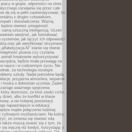
pracy w grupie, odporności na stres
tycznego rozwijania się przez całe
nie da się w pełni zautomatyzować, bo
ontaktu z drugim człowiekiem,
empatii i doświadczenia. Ważną
 będzie również umiejętność
 samą sztuczną inteligencją. Uczeń
powinien wiedzieć, jak formułować
a systemów, jak łączyć ich odpowiedzi
edzą oraz jak weryfikować otrzymane
„alfabetyzacja AI” stanie się równie
umiejętność pisania czy czytania.
 potrafi kreatywnie wykorzystywać
 narzędzia, będzie miała przewagę na
 w nauce i w codziennym życiu. Nie
ednak, że technologia rozwiąże
roblemy szkoły. Nadal potrzebne będą
elacje, przyjazna atmosfera, wsparcie
i troska o dobrostan uczniów. Żaden
 zastąpi uważnego spojrzenia
 który dostrzeże, że ktoś siedzi cicho,
 dzień, albo że konflikt w klasie
wy, a nie kolejnej prezentacji.
ego najważniejsze w edukacji
będzie mądre połączenie ludzkiej
 z cyfrowymi możliwościami. Na końcu
yć, że zmienia się również rola
i także muszą oswoić się z tym, że
 się inaczej niż kiedyś, korzystając z
tform i inteligentnych aplikacji. Od