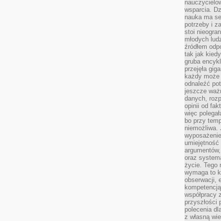
nauczycielow
wsparcia. Dz
nauka ma se
potrzeby i z
stoi nieogra
młodych lud
źródłem odpo
tak jak kied
gruba encykl
przejęła gig
każdy może 
odnaleźć pot
jeszcze ważn
danych, rozp
opinii od fa
więc polegał
bo przy temp
niemożliwa. 
wyposażenie
umiejętność
argumentów, 
oraz systema
życie. Tego 
wymaga to k
obserwacji, 
kompetencją
współpracy z
przyszłości 
polecenia dl
z własną wi