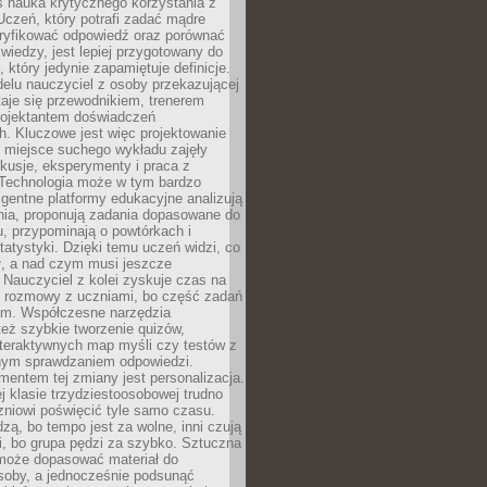
iś nauka krytycznego korzystania z
 Uczeń, który potrafi zadać mądre
eryfikować odpowiedź oraz porównać
 wiedzy, jest lepiej przygotowany do
, który jedynie zapamiętuje definicje.
elu nauczyciel z osoby przekazującej
taje się przewodnikiem, trenerem
projektantem doświadczeń
. Kluczowe jest więc projektowanie
by miejsce suchego wykładu zajęły
skusje, eksperymenty i praca z
Technologia może w tym bardzo
igentne platformy edukacyjne analizują
nia, proponują zadania dopasowane do
, przypominają o powtórkach i
statystyki. Dzięki temu uczeń widzi, co
ł, a nad czym musi jeszcze
Nauczyciel z kolei zyskuje czas na
e rozmowy z uczniami, bo część zadań
em. Współczesne narzędzia
też szybkie tworzenie quizów,
nteraktywnych map myśli czy testów z
ym sprawdzaniem odpowiedzi.
mentem tej zmiany jest personalizacja.
j klasie trzydziestoosobowej trudno
niowi poświęcić tyle samo czasu.
dzą, bo tempo jest za wolne, inni czują
i, bo grupa pędzi za szybko. Sztuczna
 może dopasować materiał do
osoby, a jednocześnie podsunąć