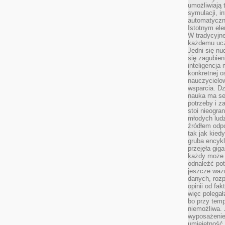
umożliwiają 
symulacji, i
automatyczn
Istotnym ele
W tradycyjne
każdemu ucz
Jedni się nu
się zagubien
inteligencja
konkretnej 
nauczycielow
wsparcia. Dz
nauka ma se
potrzeby i z
stoi nieogra
młodych lud
źródłem odpo
tak jak kied
gruba encykl
przejęła gig
każdy może 
odnaleźć pot
jeszcze ważn
danych, rozp
opinii od fa
więc polegał
bo przy temp
niemożliwa. 
wyposażenie
umiejętność