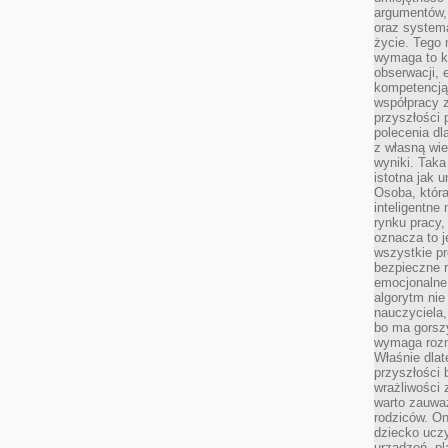
argumentów, 
oraz systema
życie. Tego 
wymaga to k
obserwacji, 
kompetencją
współpracy z
przyszłości 
polecenia dl
z własną wi
wyniki. Taka 
istotna jak 
Osoba, która
inteligentne
rynku pracy,
oznacza to j
wszystkie p
bezpieczne r
emocjonalne 
algorytm nie
nauczyciela,
bo ma gorszy
wymaga rozmo
Właśnie dlat
przyszłości 
wrażliwości
warto zauważ
rodziców. On
dziecko uczy
urządzeń, pla