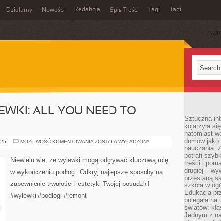
Redakcja
Tagi
Tagi
Działamy
Nowości
Spis Treści
SUB
Ć
EWKI: ALL YOU NEED TO
Sztuczna int
kojarzyła się
natomiast wc
domów jako r
SECRETS
025
MOŻLIWOŚĆ KOMENTOWANIA
ZOSTAŁA WYŁĄCZONA
OF
nauczania. Z
WYLEWKI:
potrafi szyb
ALL
Niewielu wie, że wylewki mogą odgrywać kluczową rolę
treści i po
YOU
NEED
drugiej – wy
w wykończeniu podłogi. Odkryj najlepsze sposoby na
TO
przestaną sa
KNOW
zapewnienie trwałości i estetyki Twojej posadzki!
szkoła w og
Edukacja prz
#wylewki #podłogi #remont
polegała na
światów: kla
Jednym z na