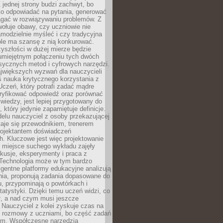
 jednej strony budzi zachwyt, bo
ko odpowiadać na pytania, generować
magać w rozwiązywaniu problemów. Z
wołuje obawy, czy uczniowie nie
modzielnie myśleć i czy tradycyjna
óle ma szansę z nią konkurować.
yszłości w dużej mierze będzie
 umiejętnym połączeniu tych dwóch
sycznych metod i cyfrowych narzędzi.
jwiększych wyzwań dla nauczycieli
iś nauka krytycznego korzystania z
 Uczeń, który potrafi zadać mądre
eryfikować odpowiedź oraz porównać
 wiedzy, jest lepiej przygotowany do
, który jedynie zapamiętuje definicje.
elu nauczyciel z osoby przekazującej
taje się przewodnikiem, trenerem
projektantem doświadczeń
. Kluczowe jest więc projektowanie
by miejsce suchego wykładu zajęły
skusje, eksperymenty i praca z
Technologia może w tym bardzo
igentne platformy edukacyjne analizują
nia, proponują zadania dopasowane do
, przypominają o powtórkach i
statystyki. Dzięki temu uczeń widzi, co
ł, a nad czym musi jeszcze
Nauczyciel z kolei zyskuje czas na
e rozmowy z uczniami, bo część zadań
em. Współczesne narzędzia