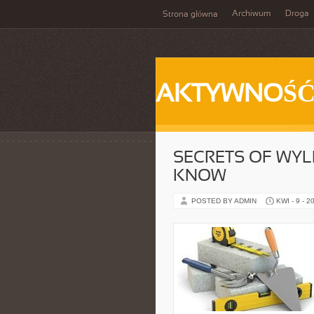
Archiwum
Droga
Strona główna
AKTYWNOŚ
SECRETS OF WYL
KNOW
POSTED BY ADMIN
KWI - 9 - 2