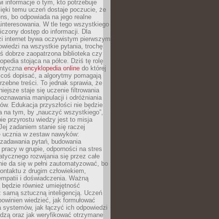
i informacje o tym, kto potrzebuje
ięki temu uczeń dostaje poczucie, że
ns, bo odpowiada na jego realne
ainteresowania. W tle tego wszystkiego
niczony dostęp do informacji. Dla
zi internet bywa oczywistym pierwszym
wiedzi na wszystkie pytania, trochę
yś dobrze zaopatrzona biblioteka czy
opedia stojąca na półce. Dziś tę rolę
antyczna
encyklopedia online
do której
coś dopisać, a algorytmy pomagają
rzebne treści. To jednak sprawia, że
iejsze staje się uczenie filtrowania
oznawania manipulacji i odróżniania
któw. Edukacja przyszłości nie będzie
a na tym, by „nauczyć wszystkiego”,
ie przyrostu wiedzy jest to misja
Jej zadaniem stanie się raczej
 ucznia w zestaw nawyków:
 zadawania pytań, budowania
pracy w grupie, odporności na stres
tycznego rozwijania się przez całe
nie da się w pełni zautomatyzować, bo
ontaktu z drugim człowiekiem,
empatii i doświadczenia. Ważną
 będzie również umiejętność
 samą sztuczną inteligencją. Uczeń
powinien wiedzieć, jak formułować
a systemów, jak łączyć ich odpowiedzi
edzą oraz jak weryfikować otrzymane