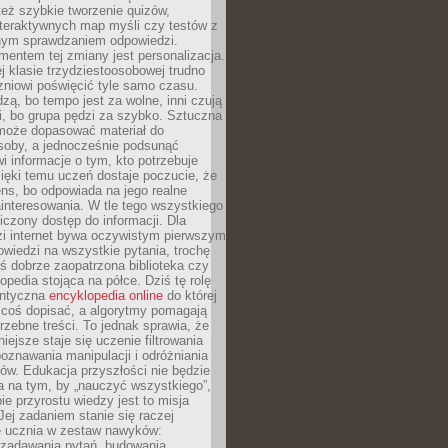
też szybkie tworzenie quizów,
nteraktywnych map myśli czy testów z
ym sprawdzaniem odpowiedzi.
mentem tej zmiany jest personalizacja.
j klasie trzydziestoosobowej trudno
niowi poświęcić tyle samo czasu.
dzą, bo tempo jest za wolne, inni czują
i, bo grupa pędzi za szybko. Sztuczna
 może dopasować materiał do
osoby, a jednocześnie podsunąć
i informacje o tym, kto potrzebuje
ięki temu uczeń dostaje poczucie, że
ns, bo odpowiada na jego realne
ainteresowania. W tle tego wszystkiego
niczony dostęp do informacji. Dla
zi internet bywa oczywistym pierwszym
wiedzi na wszystkie pytania, trochę
yś dobrze zaopatrzona biblioteka czy
opedia stojąca na półce. Dziś tę rolę
antyczna
encyklopedia online
do której
coś dopisać, a algorytmy pomagają
rzebne treści. To jednak sprawia, że
iejsze staje się uczenie filtrowania
oznawania manipulacji i odróżniania
któw. Edukacja przyszłości nie będzie
a na tym, by „nauczyć wszystkiego”,
ie przyrostu wiedzy jest to misja
Jej zadaniem stanie się raczej
 ucznia w zestaw nawyków:
 zadawania pytań, budowania