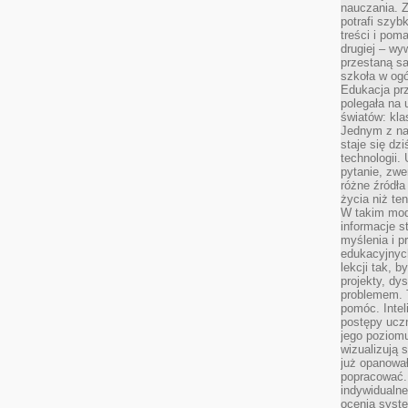
nauczania. Z
potrafi szyb
treści i po
drugiej – wy
przestaną sa
szkoła w og
Edukacja prz
polegała na
światów: kla
Jednym z na
staje się dz
technologii.
pytanie, zw
różne źródła
życia niż ten
W takim mod
informacje s
myślenia i 
edukacyjnych
lekcji tak, 
projekty, dy
problemem. 
pomóc. Intel
postępy ucz
jego poziomu
wizualizują 
już opanowa
popracować. 
indywidualn
ocenia syst