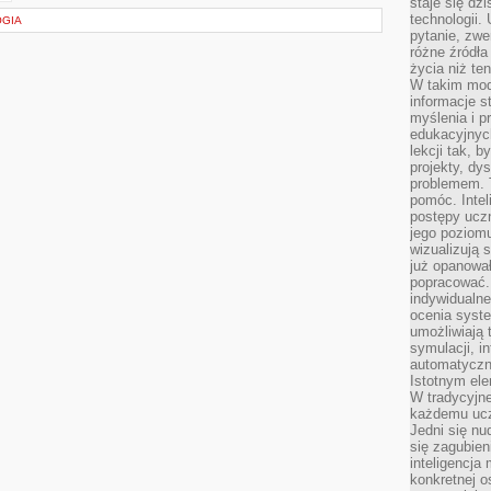
staje się dz
technologii.
OGIA
pytanie, zw
różne źródła
życia niż ten
W takim mod
informacje s
myślenia i 
edukacyjnych
lekcji tak, 
projekty, dy
problemem. 
pomóc. Intel
postępy ucz
jego poziomu
wizualizują 
już opanowa
popracować. 
indywidualn
ocenia syst
umożliwiają 
symulacji, i
automatyczn
Istotnym ele
W tradycyjne
każdemu ucz
Jedni się nu
się zagubien
inteligencja
konkretnej 