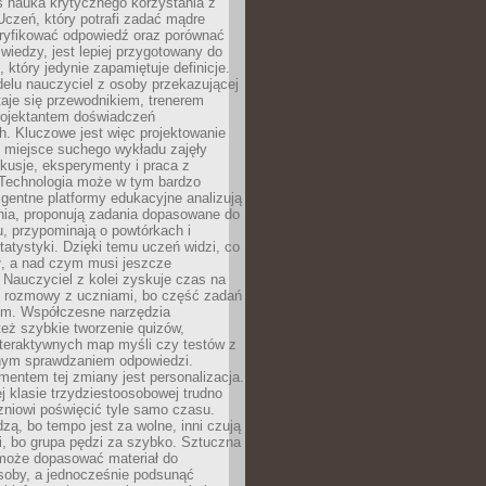
iś nauka krytycznego korzystania z
 Uczeń, który potrafi zadać mądre
eryfikować odpowiedź oraz porównać
 wiedzy, jest lepiej przygotowany do
, który jedynie zapamiętuje definicje.
elu nauczyciel z osoby przekazującej
taje się przewodnikiem, trenerem
projektantem doświadczeń
. Kluczowe jest więc projektowanie
by miejsce suchego wykładu zajęły
skusje, eksperymenty i praca z
Technologia może w tym bardzo
igentne platformy edukacyjne analizują
nia, proponują zadania dopasowane do
, przypominają o powtórkach i
statystyki. Dzięki temu uczeń widzi, co
ł, a nad czym musi jeszcze
Nauczyciel z kolei zyskuje czas na
e rozmowy z uczniami, bo część zadań
em. Współczesne narzędzia
też szybkie tworzenie quizów,
nteraktywnych map myśli czy testów z
ym sprawdzaniem odpowiedzi.
mentem tej zmiany jest personalizacja.
j klasie trzydziestoosobowej trudno
niowi poświęcić tyle samo czasu.
dzą, bo tempo jest za wolne, inni czują
i, bo grupa pędzi za szybko. Sztuczna
 może dopasować materiał do
osoby, a jednocześnie podsunąć