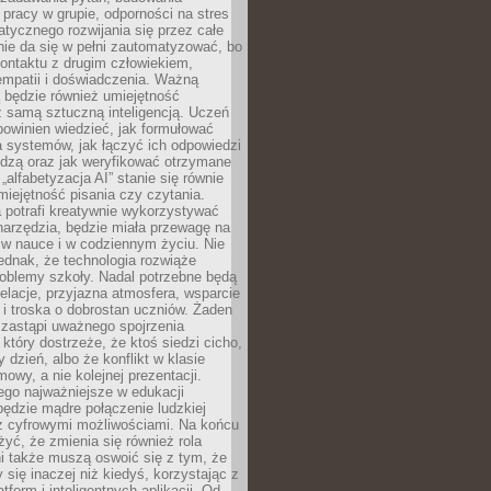
pracy w grupie, odporności na stres
tycznego rozwijania się przez całe
nie da się w pełni zautomatyzować, bo
ontaktu z drugim człowiekiem,
empatii i doświadczenia. Ważną
 będzie również umiejętność
 samą sztuczną inteligencją. Uczeń
powinien wiedzieć, jak formułować
a systemów, jak łączyć ich odpowiedzi
edzą oraz jak weryfikować otrzymane
„alfabetyzacja AI” stanie się równie
umiejętność pisania czy czytania.
 potrafi kreatywnie wykorzystywać
 narzędzia, będzie miała przewagę na
 w nauce i w codziennym życiu. Nie
ednak, że technologia rozwiąże
roblemy szkoły. Nadal potrzebne będą
elacje, przyjazna atmosfera, wsparcie
i troska o dobrostan uczniów. Żaden
 zastąpi uważnego spojrzenia
 który dostrzeże, że ktoś siedzi cicho,
 dzień, albo że konflikt w klasie
wy, a nie kolejnej prezentacji.
ego najważniejsze w edukacji
będzie mądre połączenie ludzkiej
 z cyfrowymi możliwościami. Na końcu
yć, że zmienia się również rola
i także muszą oswoić się z tym, że
 się inaczej niż kiedyś, korzystając z
tform i inteligentnych aplikacji. Od