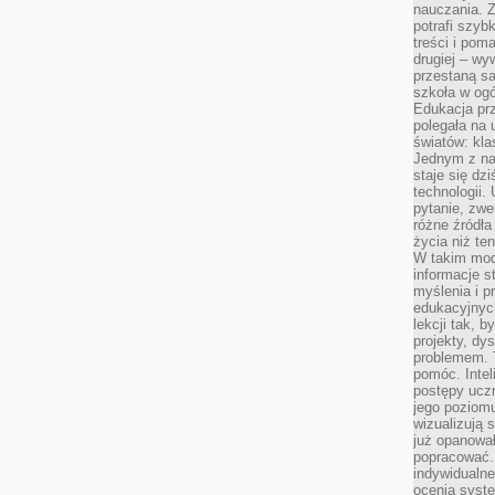
nauczania. Z
potrafi szyb
treści i po
drugiej – wy
przestaną sa
szkoła w og
Edukacja prz
polegała na
światów: kla
Jednym z na
staje się dz
technologii.
pytanie, zw
różne źródła
życia niż ten
W takim mod
informacje s
myślenia i 
edukacyjnych
lekcji tak, 
projekty, dy
problemem. 
pomóc. Intel
postępy ucz
jego poziomu
wizualizują 
już opanowa
popracować. 
indywidualn
ocenia syst