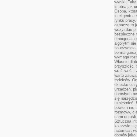
wyniki. Taka 
istotna jak 
Osoba, która
inteligentne
rynku pracy,
oznacza to j
wszystkie p
bezpieczne r
emocjonalne 
algorytm nie
nauczyciela,
bo ma gorszy
wymaga rozmo
Właśnie dlat
przyszłości 
wrażliwości
warto zauważ
rodziców. On
dziecko uczy
urządzeń, pla
dorosłych bę
się narzędzi
uzależnień. 
bowiem nie t
rozmowy, cie
sami dorośli.
Sztuczna int
kojarzyła się
natomiast wc
domów jako r