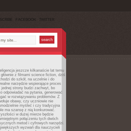
SCRIBE
FACEBOOK
TWITTER
eligencja jeszcze kilkanaście lat temu
 głównie z filmami science fiction, dziś
hodzi do szkół, na uczelnie i do
ealne narzędzie wspierające proces
 jednej strony budzi zachwyt, bo
ko odpowiadać na pytania, generować
magać w rozwiązywaniu problemów. Z
wołuje obawy, czy uczniowie nie
modzielnie myśleć i czy tradycyjna
óle ma szansę z nią konkurować.
yszłości w dużej mierze będzie
 umiejętnym połączeniu tych dwóch
sycznych metod i cyfrowych narzędzi.
jwiększych wyzwań dla nauczycieli