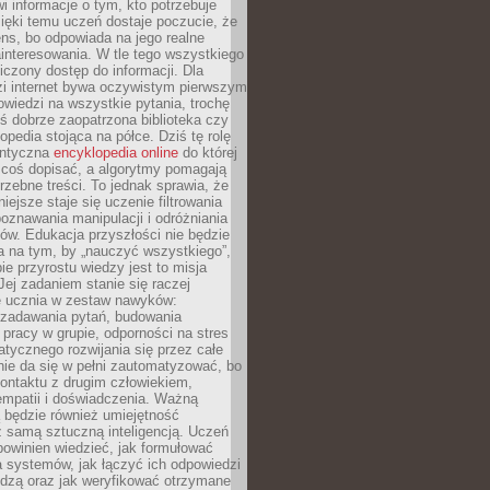
i informacje o tym, kto potrzebuje
ięki temu uczeń dostaje poczucie, że
ns, bo odpowiada na jego realne
ainteresowania. W tle tego wszystkiego
niczony dostęp do informacji. Dla
zi internet bywa oczywistym pierwszym
wiedzi na wszystkie pytania, trochę
yś dobrze zaopatrzona biblioteka czy
opedia stojąca na półce. Dziś tę rolę
antyczna
encyklopedia online
do której
coś dopisać, a algorytmy pomagają
rzebne treści. To jednak sprawia, że
iejsze staje się uczenie filtrowania
oznawania manipulacji i odróżniania
któw. Edukacja przyszłości nie będzie
a na tym, by „nauczyć wszystkiego”,
ie przyrostu wiedzy jest to misja
Jej zadaniem stanie się raczej
 ucznia w zestaw nawyków:
 zadawania pytań, budowania
pracy w grupie, odporności na stres
tycznego rozwijania się przez całe
nie da się w pełni zautomatyzować, bo
ontaktu z drugim człowiekiem,
empatii i doświadczenia. Ważną
 będzie również umiejętność
 samą sztuczną inteligencją. Uczeń
powinien wiedzieć, jak formułować
a systemów, jak łączyć ich odpowiedzi
edzą oraz jak weryfikować otrzymane