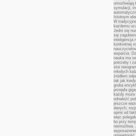
umożliwiają 
symulacji, i
automatyczn
Istotnym ele
W tradycyjne
każdemu ucz
Jedni się nu
się zagubien
inteligencja
konkretnej 
nauczycielow
wsparcia. Dz
nauka ma se
potrzeby i z
stoi nieogra
młodych lud
źródłem odpo
tak jak kied
gruba encykl
przejęła gig
każdy może 
odnaleźć pot
jeszcze ważn
danych, rozp
opinii od fa
więc polegał
bo przy temp
niemożliwa. 
wyposażenie
umiejętność