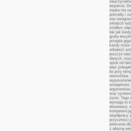
nauczycielow
wsparcia. Dz
nauka ma se
potrzeby i z
stoi nieogra
młodych lud
źródłem odpo
tak jak kied
gruba encykl
przejęła gig
każdy może 
odnaleźć pot
jeszcze ważn
danych, rozp
opinii od fa
więc polegał
bo przy temp
niemożliwa. 
wyposażenie
umiejętność
argumentów, 
oraz systema
życie. Tego 
wymaga to k
obserwacji, 
kompetencją
współpracy z
przyszłości 
polecenia dl
z własną wi