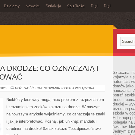
Redakcja
Tagi
Tagi
Działamy
Nowości
Spis Treści
SUB
Ć
A DRODZE: CO OZNACZAJĄ I
Sztuczna int
ETOWAĆ
kojarzyła się
natomiast wc
domów jako r
ZNAKI
 2025
MOŻLIWOŚĆ KOMENTOWANIA
ZOSTAŁA WYŁĄCZONA
nauczania. Z
ZAKAZU
NA
potrafi szyb
DRODZE:
Niektórzy kierowcy mogą mieć problem z rozpoznaniem
treści i po
CO
drugiej – wy
OZNACZAJĄ
i zrozumieniem znaków zakazu na drodze. W naszym
I
przestaną sa
JAK
szkoła w og
najnowszym artykule wyjaśniamy, co oznaczają te znaki
JE
Edukacja prz
INTERPRETOWAĆ
i jak je interpretować. Poznaj, jak uniknąć mandatu i
polegała na
światów: kla
utrudnień na drodze! #znakizakazu #bezdpieczeństwo
Jednym z na