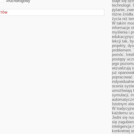
#ruchdrogowy
staje się dz
technologii.
pytanie, zw
KTÓW
różne źródła
życia niż ten
W takim mod
informacje s
myślenia i 
edukacyjnych
lekcji tak, 
projekty, dy
problemem. 
pomóc. Intel
postępy ucz
jego poziomu
wizualizują 
już opanowa
popracować. 
indywidualn
ocenia syst
umożliwiają 
symulacji, i
automatyczn
Istotnym ele
W tradycyjne
każdemu ucz
Jedni się nu
się zagubien
inteligencja
konkretnej 