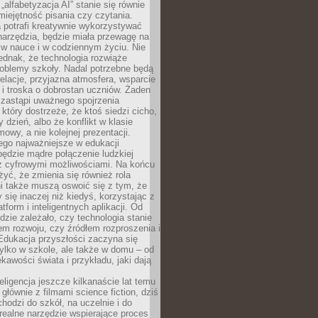
„alfabetyzacja AI” stanie się równie
umiejętność pisania czy czytania.
 potrafi kreatywnie wykorzystywać
 narzędzia, będzie miała przewagę na
 w nauce i w codziennym życiu. Nie
ednak, że technologia rozwiąże
roblemy szkoły. Nadal potrzebne będą
elacje, przyjazna atmosfera, wsparcie
i troska o dobrostan uczniów. Żaden
 zastąpi uważnego spojrzenia
 który dostrzeże, że ktoś siedzi cicho,
 dzień, albo że konflikt w klasie
wy, a nie kolejnej prezentacji.
ego najważniejsze w edukacji
będzie mądre połączenie ludzkiej
 z cyfrowymi możliwościami. Na końcu
yć, że zmienia się również rola
i także muszą oswoić się z tym, że
 się inaczej niż kiedyś, korzystając z
tform i inteligentnych aplikacji. Od
dzie zależało, czy technologia stanie
em rozwoju, czy źródłem rozproszenia i
Edukacja przyszłości zaczyna się
ylko w szkole, ale także w domu – od
kawości świata i przykładu, jaki dają
eligencja jeszcze kilkanaście lat temu
 głównie z filmami science fiction, dziś
hodzi do szkół, na uczelnie i do
ealne narzędzie wspierające proces