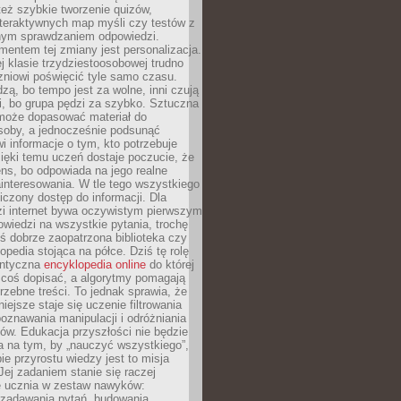
też szybkie tworzenie quizów,
nteraktywnych map myśli czy testów z
ym sprawdzaniem odpowiedzi.
mentem tej zmiany jest personalizacja.
j klasie trzydziestoosobowej trudno
niowi poświęcić tyle samo czasu.
dzą, bo tempo jest za wolne, inni czują
i, bo grupa pędzi za szybko. Sztuczna
 może dopasować materiał do
osoby, a jednocześnie podsunąć
i informacje o tym, kto potrzebuje
ięki temu uczeń dostaje poczucie, że
ns, bo odpowiada na jego realne
ainteresowania. W tle tego wszystkiego
niczony dostęp do informacji. Dla
zi internet bywa oczywistym pierwszym
wiedzi na wszystkie pytania, trochę
yś dobrze zaopatrzona biblioteka czy
opedia stojąca na półce. Dziś tę rolę
antyczna
encyklopedia online
do której
coś dopisać, a algorytmy pomagają
rzebne treści. To jednak sprawia, że
iejsze staje się uczenie filtrowania
oznawania manipulacji i odróżniania
któw. Edukacja przyszłości nie będzie
a na tym, by „nauczyć wszystkiego”,
ie przyrostu wiedzy jest to misja
Jej zadaniem stanie się raczej
 ucznia w zestaw nawyków:
 zadawania pytań, budowania