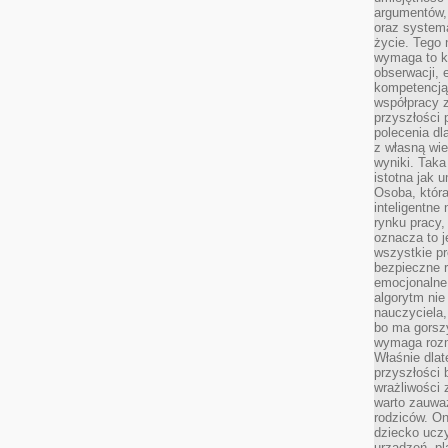
argumentów, 
oraz systema
życie. Tego 
wymaga to k
obserwacji, 
kompetencją
współpracy z
przyszłości 
polecenia dl
z własną wi
wyniki. Taka 
istotna jak 
Osoba, która
inteligentne
rynku pracy,
oznacza to j
wszystkie p
bezpieczne r
emocjonalne 
algorytm nie
nauczyciela,
bo ma gorszy
wymaga rozmo
Właśnie dlat
przyszłości 
wrażliwości
warto zauważ
rodziców. On
dziecko uczy
urządzeń, pla