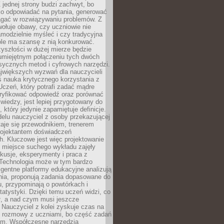
 jednej strony budzi zachwyt, bo
ko odpowiadać na pytania, generować
magać w rozwiązywaniu problemów. Z
wołuje obawy, czy uczniowie nie
modzielnie myśleć i czy tradycyjna
óle ma szansę z nią konkurować.
yszłości w dużej mierze będzie
 umiejętnym połączeniu tych dwóch
sycznych metod i cyfrowych narzędzi.
jwiększych wyzwań dla nauczycieli
iś nauka krytycznego korzystania z
 Uczeń, który potrafi zadać mądre
eryfikować odpowiedź oraz porównać
 wiedzy, jest lepiej przygotowany do
, który jedynie zapamiętuje definicje.
elu nauczyciel z osoby przekazującej
taje się przewodnikiem, trenerem
projektantem doświadczeń
. Kluczowe jest więc projektowanie
by miejsce suchego wykładu zajęły
skusje, eksperymenty i praca z
Technologia może w tym bardzo
igentne platformy edukacyjne analizują
nia, proponują zadania dopasowane do
, przypominają o powtórkach i
statystyki. Dzięki temu uczeń widzi, co
ł, a nad czym musi jeszcze
Nauczyciel z kolei zyskuje czas na
e rozmowy z uczniami, bo część zadań
em. Współczesne narzędzia