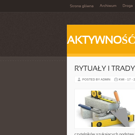
Archiwum
Droga
Strona główna
AKTYWNOŚ
RYTUAŁY I TRADY
POSTED BY ADMIN
KWI - 17 - 
czytelników szukających podstaw, 