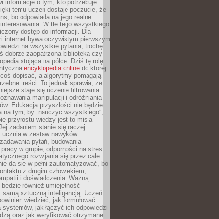
i informacje o tym, kto potrzebuje
ięki temu uczeń dostaje poczucie, że
ns, bo odpowiada na jego realne
ainteresowania. W tle tego wszystkiego
niczony dostęp do informacji. Dla
zi internet bywa oczywistym pierwszym
wiedzi na wszystkie pytania, trochę
yś dobrze zaopatrzona biblioteka czy
opedia stojąca na półce. Dziś tę rolę
antyczna
encyklopedia online
do której
coś dopisać, a algorytmy pomagają
rzebne treści. To jednak sprawia, że
iejsze staje się uczenie filtrowania
oznawania manipulacji i odróżniania
któw. Edukacja przyszłości nie będzie
a na tym, by „nauczyć wszystkiego”,
ie przyrostu wiedzy jest to misja
Jej zadaniem stanie się raczej
 ucznia w zestaw nawyków:
 zadawania pytań, budowania
pracy w grupie, odporności na stres
tycznego rozwijania się przez całe
nie da się w pełni zautomatyzować, bo
ontaktu z drugim człowiekiem,
empatii i doświadczenia. Ważną
 będzie również umiejętność
 samą sztuczną inteligencją. Uczeń
powinien wiedzieć, jak formułować
a systemów, jak łączyć ich odpowiedzi
edzą oraz jak weryfikować otrzymane