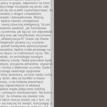
pracy w grupie, odporności na stres
tycznego rozwijania się przez całe
nie da się w pełni zautomatyzować, bo
ontaktu z drugim człowiekiem,
empatii i doświadczenia. Ważną
 będzie również umiejętność
 samą sztuczną inteligencją. Uczeń
powinien wiedzieć, jak formułować
a systemów, jak łączyć ich odpowiedzi
edzą oraz jak weryfikować otrzymane
„alfabetyzacja AI” stanie się równie
umiejętność pisania czy czytania.
 potrafi kreatywnie wykorzystywać
 narzędzia, będzie miała przewagę na
 w nauce i w codziennym życiu. Nie
ednak, że technologia rozwiąże
roblemy szkoły. Nadal potrzebne będą
elacje, przyjazna atmosfera, wsparcie
i troska o dobrostan uczniów. Żaden
 zastąpi uważnego spojrzenia
 który dostrzeże, że ktoś siedzi cicho,
 dzień, albo że konflikt w klasie
wy, a nie kolejnej prezentacji.
ego najważniejsze w edukacji
będzie mądre połączenie ludzkiej
 z cyfrowymi możliwościami. Na końcu
yć, że zmienia się również rola
i także muszą oswoić się z tym, że
 się inaczej niż kiedyś, korzystając z
tform i inteligentnych aplikacji. Od