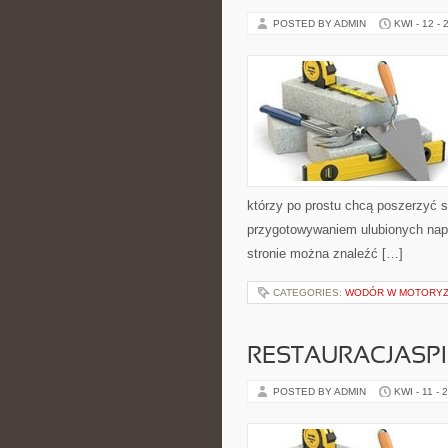
POSTED BY ADMIN
KWI - 12 - 
którzy po prostu chcą poszerzyć 
przygotowywaniem ulubionych nap
stronie można znaleźć […]
CATEGORIES:
WODÓR W MOTORYZ
RESTAURACJASP
POSTED BY ADMIN
KWI - 11 - 