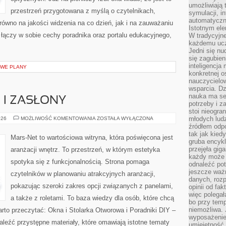
umożliwiają 
przestrzeń przygotowana z myślą o czytelnikach,
symulacji, i
automatyczn
arówno na jakości widzenia na co dzień, jak i na zauważaniu
Istotnym ele
łączy w sobie cechy poradnika oraz portalu edukacyjnego,
W tradycyjne
każdemu ucz
Jedni się nu
się zagubien
inteligencja
OWE PLANY
konkretnej 
nauczycielow
wsparcia. Dz
nauka ma se
 I ZASŁONY
potrzeby i z
stoi nieogra
ROLETY,
młodych lud
026
MOŻLIWOŚĆ KOMENTOWANIA
ZOSTAŁA WYŁĄCZONA
ŻALUZJE
źródłem odpo
I
tak jak kied
ZASŁONY
Mars-Net to wartościowa witryna, która poświęcona jest
gruba encykl
przejęła gig
aranżacji wnętrz. To przestrzeń, w którym estetyka
każdy może 
spotyka się z funkcjonalnością. Strona pomaga
odnaleźć pot
jeszcze ważn
czytelników w planowaniu atrakcyjnych aranżacji,
danych, rozp
pokazując szeroki zakres opcji związanych z panelami,
opinii od fa
więc polegał
a także z roletami. To baza wiedzy dla osób, które chcą
bo przy temp
niemożliwa. 
to przeczytać: Okna i Stolarka Otworowa i Poradniki DIY –
wyposażenie
leźć przystępne materiały, które omawiają istotne tematy
umiejętność