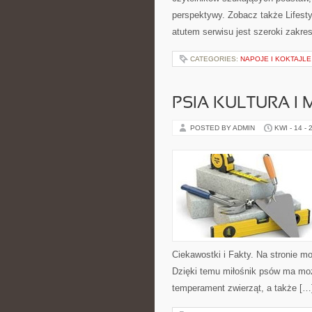
perspektywy. Zobacz także Lifes
atutem serwisu jest szeroki zakr
CATEGORIES:
NAPOJE I KOKTAJLE
PSIA KULTURA I 
POSTED BY ADMIN
KWI - 14 - 
Ciekawostki i Fakty. Na stronie m
Dzięki temu miłośnik psów ma moż
temperament zwierząt, a także […