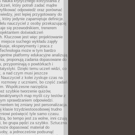
iś nauka krytycznego korzystania z
 Uczeń, który potrafi zadać mądre
eryfikować odpowiedź oraz porównać
 wiedzy, jest lepiej przygotowany do
, który jedynie zapamiętuje definicje.
elu nauczyciel z osoby przekazującej
taje się przewodnikiem, trenerem
projektantem doświadczeń
. Kluczowe jest więc projektowanie
by miejsce suchego wykładu zajęły
skusje, eksperymenty i praca z
Technologia może w tym bardzo
igentne platformy edukacyjne analizują
nia, proponują zadania dopasowane do
, przypominają o powtórkach i
statystyki. Dzięki temu uczeń widzi, co
ł, a nad czym musi jeszcze
Nauczyciel z kolei zyskuje czas na
e rozmowy z uczniami, bo część zadań
em. Współczesne narzędzia
też szybkie tworzenie quizów,
nteraktywnych map myśli czy testów z
ym sprawdzaniem odpowiedzi.
mentem tej zmiany jest personalizacja.
j klasie trzydziestoosobowej trudno
niowi poświęcić tyle samo czasu.
dzą, bo tempo jest za wolne, inni czują
i, bo grupa pędzi za szybko. Sztuczna
 może dopasować materiał do
osoby, a jednocześnie podsunąć