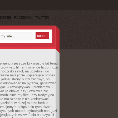
SCRIBE
FACEBOOK
TWITTER
eligencja jeszcze kilkanaście lat temu
 głównie z filmami science fiction, dziś
hodzi do szkół, na uczelnie i do
ealne narzędzie wspierające proces
 jednej strony budzi zachwyt, bo
ko odpowiadać na pytania, generować
magać w rozwiązywaniu problemów. Z
wołuje obawy, czy uczniowie nie
modzielnie myśleć i czy tradycyjna
óle ma szansę z nią konkurować.
yszłości w dużej mierze będzie
 umiejętnym połączeniu tych dwóch
sycznych metod i cyfrowych narzędzi.
jwiększych wyzwań dla nauczycieli