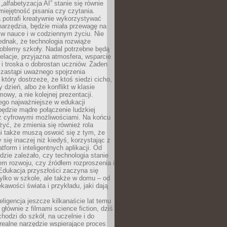
„alfabetyzacja AI” stanie się równie
umiejętność pisania czy czytania.
 potrafi kreatywnie wykorzystywać
 narzędzia, będzie miała przewagę na
 w nauce i w codziennym życiu. Nie
ednak, że technologia rozwiąże
roblemy szkoły. Nadal potrzebne będą
elacje, przyjazna atmosfera, wsparcie
i troska o dobrostan uczniów. Żaden
 zastąpi uważnego spojrzenia
 który dostrzeże, że ktoś siedzi cicho,
 dzień, albo że konflikt w klasie
wy, a nie kolejnej prezentacji.
ego najważniejsze w edukacji
będzie mądre połączenie ludzkiej
 z cyfrowymi możliwościami. Na końcu
yć, że zmienia się również rola
i także muszą oswoić się z tym, że
 się inaczej niż kiedyś, korzystając z
tform i inteligentnych aplikacji. Od
dzie zależało, czy technologia stanie
em rozwoju, czy źródłem rozproszenia i
Edukacja przyszłości zaczyna się
ylko w szkole, ale także w domu – od
kawości świata i przykładu, jaki dają
eligencja jeszcze kilkanaście lat temu
 głównie z filmami science fiction, dziś
hodzi do szkół, na uczelnie i do
ealne narzędzie wspierające proces