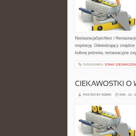
RestauracjaSpichlerz i Restauracj
inspirację. Odwiedzający znajdzie t
kulturę jedzenia, restauracyjne zw
CATEGORIES:
STANY ZJEDNOCZO
CIEKAWOSTKI O
POSTED BY ADMIN
KWI - 10 - 