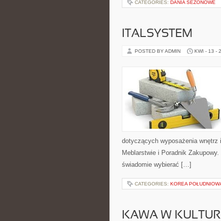
CATEGORIES:
DANIA SEZONOWE
ITALSYSTEM
POSTED BY ADMIN
KWI - 13 - 
dotyczących wyposażenia wnętrz i
Meblarstwie i Poradnik Zakupowy. 
świadomie wybierać […]
CATEGORIES:
KOREA POŁUDNIOW
KAWA W KULTURZ