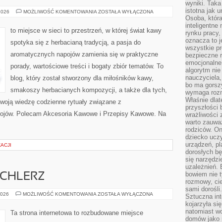
wyniki. Taka 
istotna jak 
KAWA
2026
MOŻLIWOŚĆ KOMENTOWANIA
ZOSTAŁA WYŁĄCZONA
W
Osoba, która
KULTURZE
inteligentne
I
to miejsce w sieci to przestrzeń, w której świat kawy
rynku pracy,
SZTUCE
oznacza to j
spotyka się z herbacianą tradycją, a pasja do
wszystkie p
aromatycznych napojów zamienia się w praktyczne
bezpieczne r
emocjonalne 
porady, wartościowe treści i bogaty zbiór tematów. To
algorytm nie
nauczyciela,
blog, który został stworzony dla miłośników kawy,
bo ma gorszy
smakoszy herbacianych kompozycji, a także dla tych,
wymaga rozmo
Właśnie dlat
swoją wiedzę codzienne rytuały związane z
przyszłości 
ojów. Polecam Akcesoria Kawowe i Przepisy Kawowe. Na
wrażliwości
warto zauważ
rodziców. On
dziecko uczy
urządzeń, pla
ACJI
dorosłych bę
się narzędzi
uzależnień. 
bowiem nie t
ICHLERZ
rozmowy, cie
sami dorośli.
RESTAURACJASPICHLERZ
2026
MOŻLIWOŚĆ KOMENTOWANIA
ZOSTAŁA WYŁĄCZONA
Sztuczna int
kojarzyła się
natomiast wc
Ta strona internetowa to rozbudowane miejsce
domów jako r