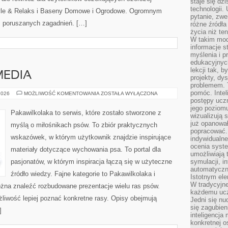
staje się dz
technologii.
tyle & Relaks i Baseny Domowe i Ogrodowe. Ogromnym
pytanie, zw
es poruszanych zagadnień. […]
różne źródła
życia niż ten
W takim mod
informacje s
myślenia i 
edukacyjnych
lekcji tak, 
MEDIA
projekty, dy
problemem. 
pomóc. Intel
PSIA
2026
MOŻLIWOŚĆ KOMENTOWANIA
ZOSTAŁA WYŁĄCZONA
KULTURA
postępy ucz
I
jego poziomu
MEDIA
Pakawilkolaka to serwis, które zostało stworzone z
wizualizują 
już opanowa
myślą o miłośnikach psów. To zbiór praktycznych
popracować. 
wskazówek, w którym użytkownik znajdzie inspirujące
indywidualn
ocenia syst
materiały dotyczące wychowania psa. To portal dla
umożliwiają 
pasjonatów, w którym inspiracja łączą się w użyteczne
symulacji, i
automatyczn
źródło wiedzy. Fajne kategorie to Pakawilkolaka i
Istotnym ele
W tradycyjne
ożna znaleźć rozbudowane prezentacje wielu ras psów.
każdemu ucz
liwość lepiej poznać konkretne rasy. Opisy obejmują
Jedni się nu
się zagubien
]
inteligencja
konkretnej 