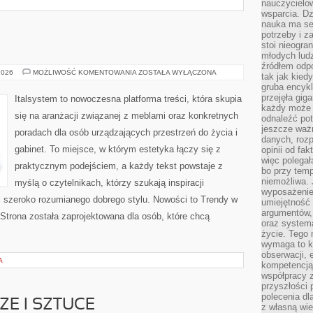
nauczycielow
wsparcia. Dz
nauka ma se
potrzeby i z
stoi nieogra
młodych lud
źródłem odpo
ITALSYSTEM
2026
MOŻLIWOŚĆ KOMENTOWANIA
ZOSTAŁA WYŁĄCZONA
tak jak kied
gruba encykl
przejęła gig
Italsystem to nowoczesna platforma treści, która skupia
każdy może 
się na aranżacji związanej z meblami oraz konkretnych
odnaleźć pot
jeszcze ważn
poradach dla osób urządzających przestrzeń do życia i
danych, rozp
gabinet. To miejsce, w którym estetyka łączy się z
opinii od fa
więc polegał
praktycznym podejściem, a każdy tekst powstaje z
bo przy temp
niemożliwa. 
myślą o czytelnikach, którzy szukają inspiracji
wyposażenie
 szeroko rozumianego dobrego stylu. Nowości to Trendy w
umiejętność
argumentów, 
Strona została zaprojektowana dla osób, które chcą
oraz systema
życie. Tego 
wymaga to k
obserwacji, 
A
kompetencją
współpracy z
przyszłości 
polecenia dl
E I SZTUCE
z własną wi