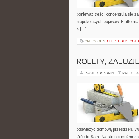
ponieważ treści koncentrują się z
niepokojących objawów. Platforma 
a […]
CATEGORIES:
CHECKLISTY I GOT
ROLETY, ŻALUZJE
POSTED BY ADMIN
KWI - 9 - 2
odświeżyć domową przestrzeń. War
Zrób to Sam. Na stronie można zna