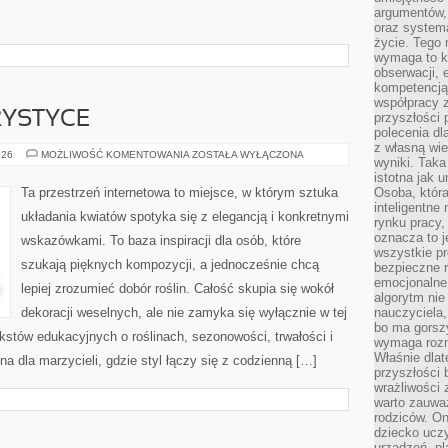
argumentów, 
oraz systema
życie. Tego 
wymaga to k
obserwacji, 
kompetencją
współpracy z
RYSTYCE
przyszłości 
polecenia dl
z własną wi
TRENDY
026
MOŻLIWOŚĆ KOMENTOWANIA
ZOSTAŁA WYŁĄCZONA
wyniki. Taka 
WE
FLORYSTYCE
istotna jak 
Ta przestrzeń internetowa to miejsce, w którym sztuka
Osoba, która
inteligentne
układania kwiatów spotyka się z elegancją i konkretnymi
rynku pracy,
oznacza to j
wskazówkami. To baza inspiracji dla osób, które
wszystkie p
szukają pięknych kompozycji, a jednocześnie chcą
bezpieczne r
emocjonalne 
lepiej zrozumieć dobór roślin. Całość skupia się wokół
algorytm nie
dekoracji weselnych, ale nie zamyka się wyłącznie w tej
nauczyciela,
bo ma gorszy
kstów edukacyjnych o roślinach, sezonowości, trwałości i
wymaga rozmo
Właśnie dlat
 dla marzycieli, gdzie styl łączy się z codzienną […]
przyszłości 
wrażliwości
warto zauważ
rodziców. On
dziecko uczy
urządzeń, pla