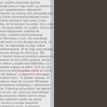
też szybkie tworzenie quizów,
nteraktywnych map myśli czy testów z
ym sprawdzaniem odpowiedzi.
mentem tej zmiany jest personalizacja.
j klasie trzydziestoosobowej trudno
niowi poświęcić tyle samo czasu.
dzą, bo tempo jest za wolne, inni czują
i, bo grupa pędzi za szybko. Sztuczna
 może dopasować materiał do
osoby, a jednocześnie podsunąć
i informacje o tym, kto potrzebuje
ięki temu uczeń dostaje poczucie, że
ns, bo odpowiada na jego realne
ainteresowania. W tle tego wszystkiego
niczony dostęp do informacji. Dla
zi internet bywa oczywistym pierwszym
wiedzi na wszystkie pytania, trochę
yś dobrze zaopatrzona biblioteka czy
opedia stojąca na półce. Dziś tę rolę
antyczna
encyklopedia online
do której
coś dopisać, a algorytmy pomagają
rzebne treści. To jednak sprawia, że
iejsze staje się uczenie filtrowania
oznawania manipulacji i odróżniania
któw. Edukacja przyszłości nie będzie
a na tym, by „nauczyć wszystkiego”,
ie przyrostu wiedzy jest to misja
Jej zadaniem stanie się raczej
 ucznia w zestaw nawyków:
 zadawania pytań, budowania