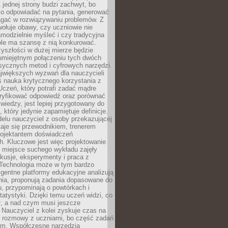
 jednej strony budzi zachwyt, bo
ko odpowiadać na pytania, generować
magać w rozwiązywaniu problemów. Z
wołuje obawy, czy uczniowie nie
modzielnie myśleć i czy tradycyjna
óle ma szansę z nią konkurować.
yszłości w dużej mierze będzie
 umiejętnym połączeniu tych dwóch
sycznych metod i cyfrowych narzędzi.
jwiększych wyzwań dla nauczycieli
iś nauka krytycznego korzystania z
 Uczeń, który potrafi zadać mądre
eryfikować odpowiedź oraz porównać
 wiedzy, jest lepiej przygotowany do
, który jedynie zapamiętuje definicje.
elu nauczyciel z osoby przekazującej
taje się przewodnikiem, trenerem
projektantem doświadczeń
. Kluczowe jest więc projektowanie
by miejsce suchego wykładu zajęły
skusje, eksperymenty i praca z
Technologia może w tym bardzo
igentne platformy edukacyjne analizują
nia, proponują zadania dopasowane do
, przypominają o powtórkach i
statystyki. Dzięki temu uczeń widzi, co
ł, a nad czym musi jeszcze
Nauczyciel z kolei zyskuje czas na
e rozmowy z uczniami, bo część zadań
em. Współczesne narzędzia