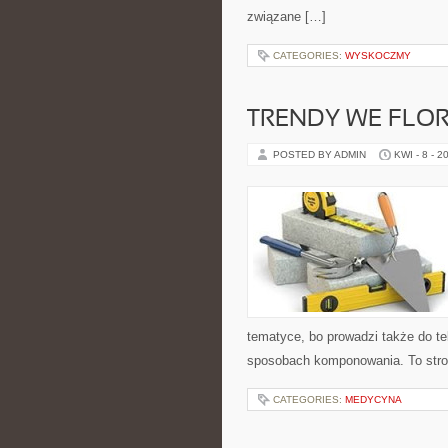
związane […]
CATEGORIES:
WYSKOCZMY
TRENDY WE FLO
POSTED BY ADMIN
KWI - 8 - 2
tematyce, bo prowadzi także do te
sposobach komponowania. To strona
CATEGORIES:
MEDYCYNA