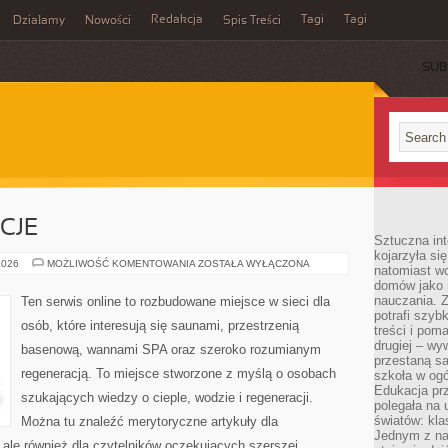
Redakcja
Tagi
Tagi
Działamy
Nowości
Spis Treści
SUB
Ć
CJE
Sztuczna int
kojarzyła się
RYTUAŁY
2026
MOŻLIWOŚĆ KOMENTOWANIA
ZOSTAŁA WYŁĄCZONA
natomiast wc
I
domów jako r
TRADYCJE
nauczania. Z
Ten serwis online to rozbudowane miejsce w sieci dla
potrafi szyb
osób, które interesują się saunami, przestrzenią
treści i po
drugiej – wy
basenową, wannami SPA oraz szeroko rozumianym
przestaną sa
regeneracją. To miejsce stworzone z myślą o osobach
szkoła w og
Edukacja prz
szukających wiedzy o cieple, wodzie i regeneracji.
polegała na
światów: kla
Można tu znaleźć merytoryczne artykuły dla
Jednym z na
ale również dla czytelników oczekujących szerszej