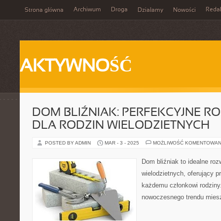
Archiwum
Droga
Reda
Strona główna
Działamy
Nowości
AKTYWNOŚĆ
DOM BLIŹNIAK: PERFEKCYJNE R
DLA RODZIN WIELODZIETNYCH
POSTED BY ADMIN
MAR - 3 - 2025
MOŻLIWOŚĆ KOMENTOWAN
Dom bliźniak to idealne roz
wielodzietnych, oferujący p
każdemu członkowi rodziny.
nowoczesnego trendu mies