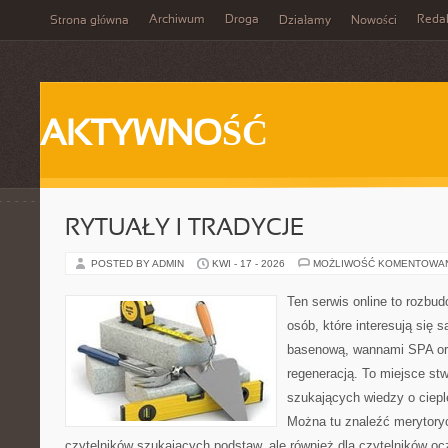
Archiwum
Droga
Reda
Strona główna
Działamy
Nowości
AKTYWNOŚĆ
RYTUAŁY I TRADYCJE
POSTED BY ADMIN
KWI - 17 - 2026
MOŻLIWOŚĆ KOMENTOWA
Ten serwis online to rozbud
osób, które interesują się 
basenową, wannami SPA or
regeneracją. To miejsce st
szukających wiedzy o cieple
Można tu znaleźć merytoryc
czytelników szukających podstaw, ale również dla czytelników o