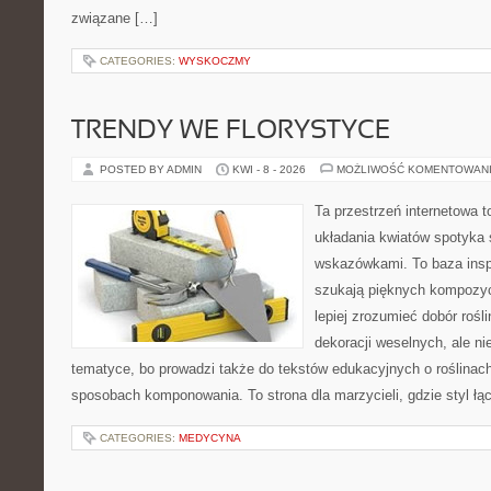
związane […]
CATEGORIES:
WYSKOCZMY
TRENDY WE FLORYSTYCE
POSTED BY ADMIN
KWI - 8 - 2026
MOŻLIWOŚĆ KOMENTOWAN
Ta przestrzeń internetowa 
układania kwiatów spotyka 
wskazówkami. To baza inspir
szukają pięknych kompozyc
lepiej zrozumieć dobór rośl
dekoracji weselnych, ale ni
tematyce, bo prowadzi także do tekstów edukacyjnych o roślinach
sposobach komponowania. To strona dla marzycieli, gdzie styl łą
CATEGORIES:
MEDYCYNA