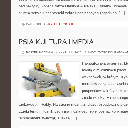
perspektywy. Zobacz także Lifestyle & Relaks i Baseny Domow
atutem serwisu jest szeroki zakres poruszanych zagadnień. […]
CATEGORIES:
NAPOJE I KOKTAJLE
PSIA KULTURA I MEDIA
POSTED BY ADMIN
KWI - 14 - 2026
MOŻLIWOŚĆ KOMENTOWA
Pakawilkolaka to serwis, kt
myślą o miłośnikach psów. 
wskazówek, w którym użytko
materiały dotyczące wychow
pasjonatów, w którym inspi
źródło wiedzy. Fajne katego
Ciekawostki i Fakty. Na stronie można znaleźć rozbudowane preze
Dzięki temu miłośnik psów ma możliwość lepiej poznać konkretne
temperament zwierząt, a także […]