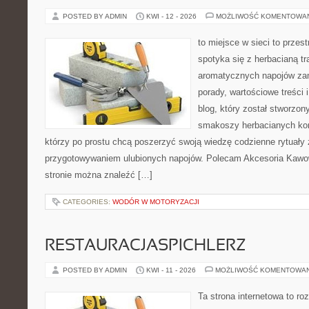
POSTED BY ADMIN
KWI - 12 - 2026
MOŻLIWOŚĆ KOMENTOWA
to miejsce w sieci to przes
spotyka się z herbacianą tr
aromatycznych napojów zam
porady, wartościowe treści 
blog, który został stworzon
smakoszy herbacianych kom
którzy po prostu chcą poszerzyć swoją wiedzę codzienne rytuały
przygotowywaniem ulubionych napojów. Polecam Akcesoria Kawo
stronie można znaleźć […]
CATEGORIES:
WODÓR W MOTORYZACJI
RESTAURACJASPICHLERZ
POSTED BY ADMIN
KWI - 11 - 2026
MOŻLIWOŚĆ KOMENTOWA
Ta strona internetowa to r