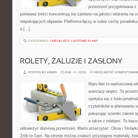
przestrzeń przygotowana z 
ponieważ treści koncentrują się zarówno na jakości widzenia na c
niepokojących objawów. Platforma łączy w sobie cechy poradnika 
a […]
CATEGORIES:
CHECKLISTY I GOTOWE PLANY
ROLETY, ŻALUZJE I ZASŁONY
POSTED BY ADMIN
KWI - 9 - 2026
MOŻLIWOŚĆ KOMENTOWAN
Mars-Net to wartościowa wit
aranżacji wnętrz. To przest
spotyka się z funkcjonalno
czytelników w planowaniu a
pokazując szeroki zakres o
a także z roletami. To baza
odświeżyć domową przestrzeń. Warto przeczytać: Okna i Stolarka
Zrób to Sam. Na stronie można znaleźć przystępne materiały, któ