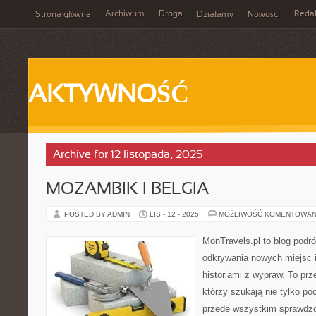
Archiwum
Droga
Reda
Strona główna
Działamy
Nowości
AKTYWNOŚĆ
Archive for 12 listopada, 2025
MOZAMBIK I BELGIA
POSTED BY ADMIN
LIS - 12 - 2025
MOŻLIWOŚĆ KOMENTOWAN
MonTravels.pl to blog podró
odkrywania nowych miejsc i
historiami z wypraw. To prze
którzy szukają nie tylko p
przede wszystkim sprawdzo