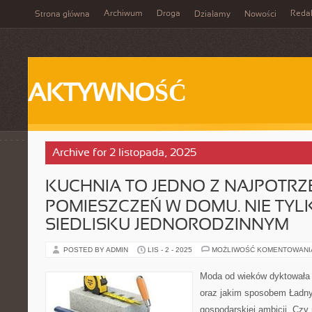
Archiwum
Droga
Reda
Strona główna
Działamy
Nowości
AKTYWNOŚĆ
Archive for 2 listopada, 2025
KUCHNIA TO JEDNO Z NAJPOTRZ
POMIESZCZEŃ W DOMU. NIE TYL
SIEDLISKU JEDNORODZINNYM
POSTED BY ADMIN
LIS - 2 - 2025
MOŻLIWOŚĆ KOMENTOWAN
Moda od wieków dyktowała 
oraz jakim sposobem Ładny 
gospodarskiej ambicji. Czy 